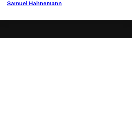
Samuel Hahnemann
Cookies &
Datenschutz
Diese Website
verwendet
Cookies für
essenzielle
Funktionen sowie
– mit Ihrer
Zustimmung –
für Analyse und
personalisierte
Werbung.