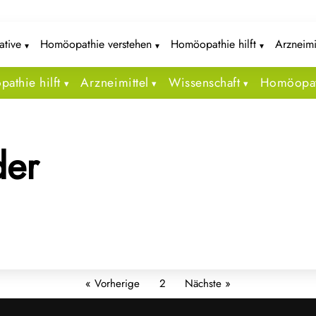
iative
Homöopathie verstehen
Homöopathie hilft
Arzneimi
athie hilft
Arzneimittel
Wissenschaft
Homöopat
der
« Vorherige
2
Nächste »