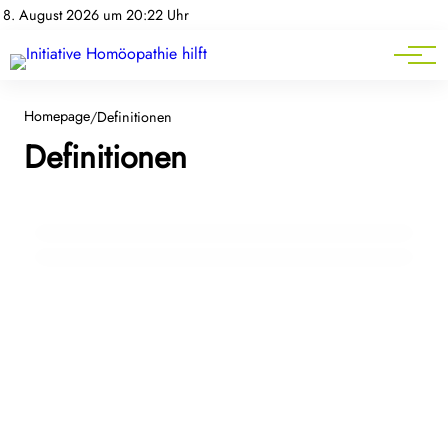
Homöopathie-News
8. August 2026 um 20:22 Uhr
Mitgliederbereich
Service
Homepage
/
Definitionen
Definitionen
07. September 2022
Was ist Homotoxikologie?
07. September 2022
Was ist Homöopathie?
DEFINITIONEN
DEFINITIONEN