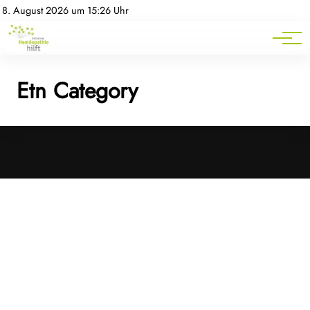
Homöopathie-News
8. August 2026 um 15:26 Uhr
Mitgliederbereich
Service
Etn Category
Cookies &
Datenschutz
Diese Website
verwendet
Cookies für
essenzielle