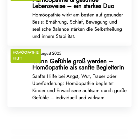
Lebensweise – ein starkes Duo
Homöopathie wirkt am besten auf gesunder
Basis: Ernährung, Schlaf, Bewegung und
seelische Balance stärken die Selbstheilung
und innere Stabilität.
HOMÖOPATHIE
28. August 2025
HILFT
Wenn Gefühle groß werden –
Homöopathie als sanfte Begleiterin
Sanfte Hilfe bei Angst, Wut, Trauer oder
Überforderung: Homöopathie begleitet
Kinder und Erwachsene achtsam durch große
Gefühle – individuell und wirksam.
18. Juni 2025
Homöopathische Arzneimittel, die beim
19. Februar 2024
Arzneimittelbild: Chamomilla Recutita – die
10. September 2022
sommerlichen Grillfest nicht fehlen sollten
Mit Homöopathie zur erfolgreichen
echte Kamille
Raucherentwöhnung
KREISLAUF