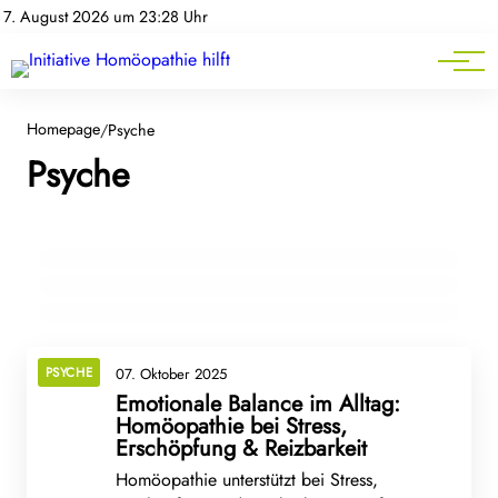
Homöopathie-News
7. August 2026 um 23:28 Uhr
Mitgliederbereich
Service
17. Dezember 2025
Tinnitus verstehen – und warum
Homepage
01. November 2025
/
Psyche
Stimmungsschwankungen und depressive
Psyche
homöopathische Arzneimittel Betroffenen
Verstimmungen: Was Homöopathie leisten
eine zusätzliche Option eröffnen
kann
24. Oktober 2025
Was hilft bei Konzentrationsschwäche?
BEWEGUNGSAPPARAT
PSYCHE
HOMÖOPATHIE HILFT
PSYCHE
07. Oktober 2025
Emotionale Balance im Alltag:
Homöopathie bei Stress,
Erschöpfung & Reizbarkeit
Homöopathie unterstützt bei Stress,