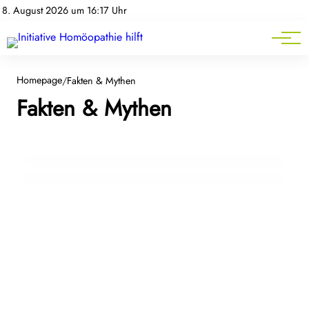
Homöopathie-News
8. August 2026 um 16:17 Uhr
Mitgliederbereich
Service
Homepage
/
Fakten & Mythen
10. September 2022
Fakten & Mythen
Mythen und Unwahrheiten rund um die
10. September 2022
Erneuter Angriff auf Homöopathie: Wir
Homöopathie
klären über Unwahrheiten auf!
FAKTEN & MYTHEN
FAKTEN & MYTHEN