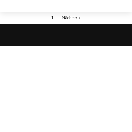
1
Nächste »
Cookies &
Datenschutz
Diese Website
verwendet
Cookies für
essenzielle
Funktionen sowie
– mit Ihrer
Zustimmung – für
Analyse und
personalisierte