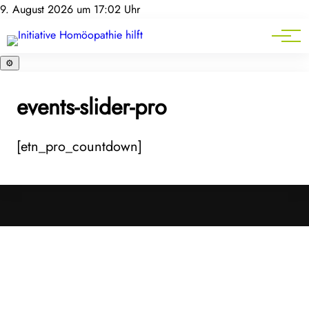
Homöopathie-News
9. August 2026 um 17:02 Uhr
Mitgliederbereich
Service
⚙️
events-slider-pro
[etn_pro_countdown]
Cookies &
Datenschutz
Diese Website