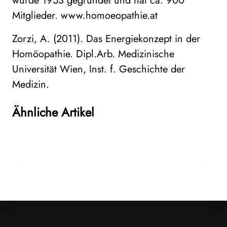
wurde 1953 gegründet und hat ca. 900
Mitglieder. www.homoeopathie.at
Zorzi, A. (2011). Das Energiekonzept in der
Homöopathie. Dipl.Arb. Medizinische
Universität Wien, Inst. f. Geschichte der
05. Juni 2025
Medizin.
WHO-Strategie zur traditionellen Medizin
15. April 2025
Dr. Peithner-Preis 2024: Studienleiter
verabschiedet: Ein globaler Meilenstein für
Ähnliche Artikel
Michael Takacs für Long- Covid-Studie
02. Dezember 2024
die Komplementärmedizin
Studie zur Wirksamkeit von Homöopathie
ausgezeichnet
bei Lungenkrebs bestätigt
WISSENSCHAFT
FORSCHUNGSPREISE
HOMÖOPATHIE-FORSCHUNG