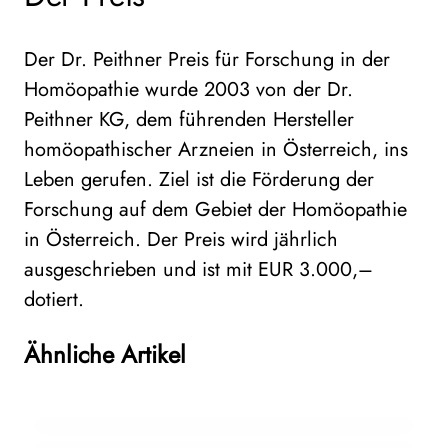
Der Dr. Peithner Preis für Forschung in der
Homöopathie wurde 2003 von der Dr.
Peithner KG, dem führenden Hersteller
homöopathischer Arzneien in Österreich, ins
Leben gerufen. Ziel ist die Förderung der
Forschung auf dem Gebiet der Homöopathie
in Österreich. Der Preis wird jährlich
ausgeschrieben und ist mit EUR 3.000,–
05. Juni 2025
dotiert.
WHO-Strategie zur traditionellen Medizin
15. April 2025
Dr. Peithner-Preis 2024: Studienleiter
verabschiedet: Ein globaler Meilenstein für
Ähnliche Artikel
Michael Takacs für Long- Covid-Studie
02. Dezember 2024
die Komplementärmedizin
Studie zur Wirksamkeit von Homöopathie
ausgezeichnet
bei Lungenkrebs bestätigt
WISSENSCHAFT