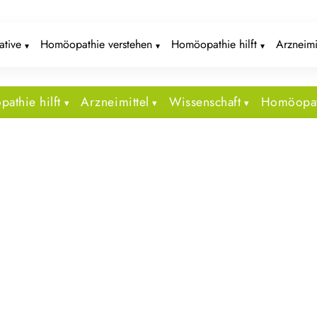
iative
Homöopathie verstehen
Homöopathie hilft
Arzneimi
athie hilft
Arzneimittel
Wissenschaft
Homöopat