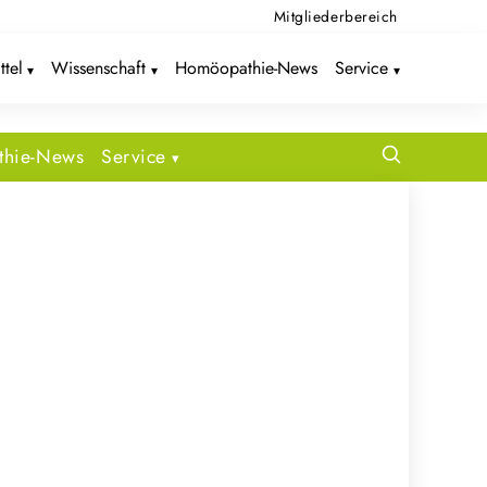
Mitgliederbereich
ttel
Wissenschaft
Homöopathie-News
Service
hie-News
Service