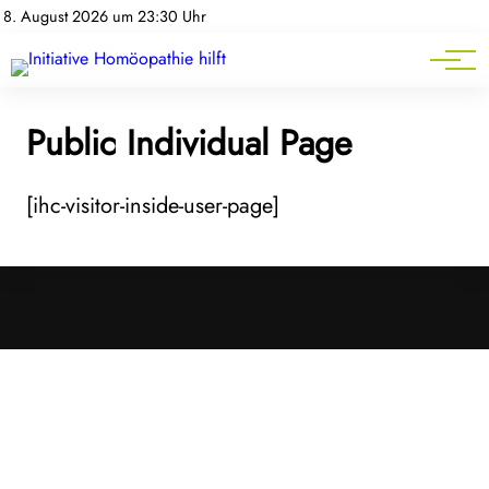
Homöopathie-News
8. August 2026 um 23:30 Uhr
Mitgliederbereich
Service
Public Individual Page
[ihc-visitor-inside-user-page]
Cookies &
Datenschutz
Diese Website
verwendet