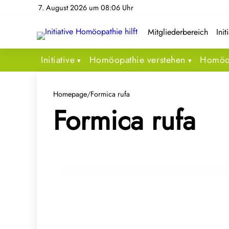
7. August 2026 um 08:06 Uhr
Mitgliederbereich
Init
Initiative
Homöopathie verstehen
Homöop
Homepage
/
Formica rufa
Formica rufa
17. Dezember 2025
Tinnitus verstehen – und warum homöopa
BEWEGUNGSAPPARAT