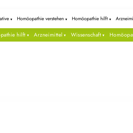
iative
Homöopathie verstehen
Homöopathie hilft
Arzneimi
athie hilft
Arzneimittel
Wissenschaft
Homöopat
thische Arzneimittel Betroffenen eine zusätzliche Op