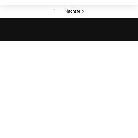
1
Nächste »
Cookies &
Datenschutz
Diese Website
verwendet
Cookies für
essenzielle
Funktionen sowie
– mit Ihrer
Zustimmung – für
Analyse und
personalisierte
Werbung.