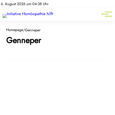
Homöopathie-News
6. August 2026 um 04:38 Uhr
Mitgliederbereich
Service
Homepage
/
Genneper
Genneper
25. März 2024
Lehrbuch Homöopathie
BUCHTIPPS