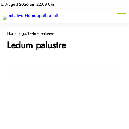
Homöopathie-News
6. August 2026 um 22:09 Uhr
Mitgliederbereich
Service
Homepage
/
Ledum palustre
08. Juli 2025
Ledum palustre
Wenn der Sommer zwickt: Homöopathie
18. Juni 2025
Homöopathische Arzneimittel, die beim
bei Sonnenbrand, Insektenstichen & Hitze
sommerlichen Grillfest nicht fehlen sollten
HOMÖOPATHIE HILFT
KREISLAUF