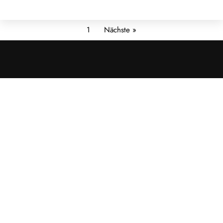
1
Nächste »
Cookies &
Datenschutz
Diese Website
verwendet
Cookies für
essenzielle
Funktionen sowie
– mit Ihrer
Zustimmung – für
Analyse und
personalisierte