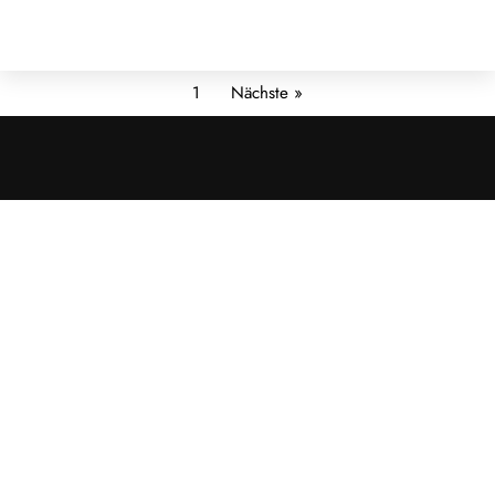
1
Nächste »
Cookies &
Datenschutz
Diese Website
verwendet
Cookies für
essenzielle
Funktionen sowie
– mit Ihrer
Zustimmung – für
Analyse und