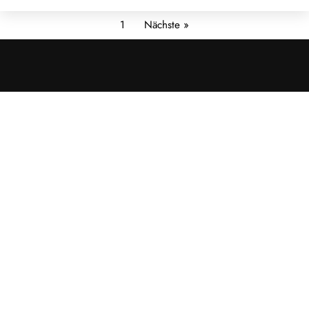
1
Nächste »
Cookies &
Datenschutz
Diese Website
verwendet
Cookies für
essenzielle
Funktionen sowie
– mit Ihrer
Zustimmung – für
Analyse und
personalisierte
Werbung.