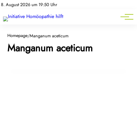
Homöopathie-News
8. August 2026 um 19:50 Uhr
Mitgliederbereich
Service
17. Dezember 2025
Tinnitus verstehen – und warum
Homepage
/
Manganum aceticum
Manganum aceticum
homöopathische Arzneimittel Betroffenen
eine zusätzliche Option eröffnen
BEWEGUNGSAPPARAT