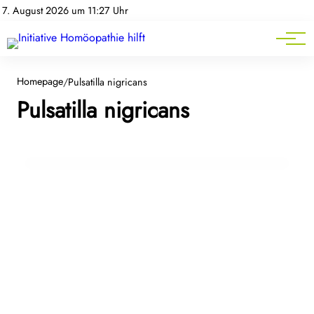
Homöopathie-News
7. August 2026 um 11:27 Uhr
Mitgliederbereich
Service
17. Dezember 2025
Tinnitus verstehen – und warum
Homepage
/
Pulsatilla nigricans
Pulsatilla nigricans
homöopathische Arzneimittel Betroffenen
eine zusätzliche Option eröffnen
BEWEGUNGSAPPARAT