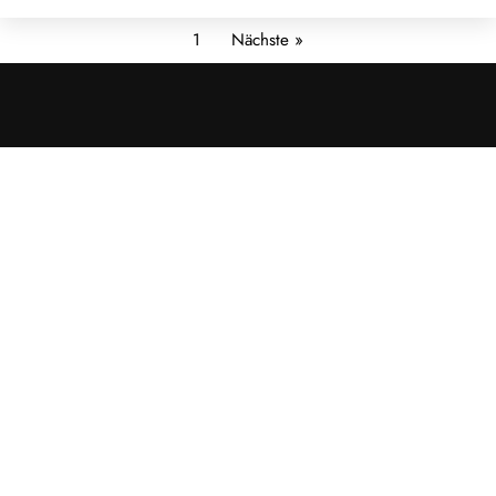
1
Nächste »
Cookies &
Datenschutz
Diese Website
verwendet
Cookies für
essenzielle
Funktionen sowie
– mit Ihrer
Zustimmung – für
Analyse und
personalisierte
Werbung.