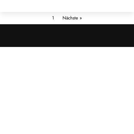
1
Nächste »
Cookies &
Datenschutz
Diese Website
verwendet
Cookies für
essenzielle
Funktionen sowie
– mit Ihrer
Zustimmung – für
Analyse und
personalisierte