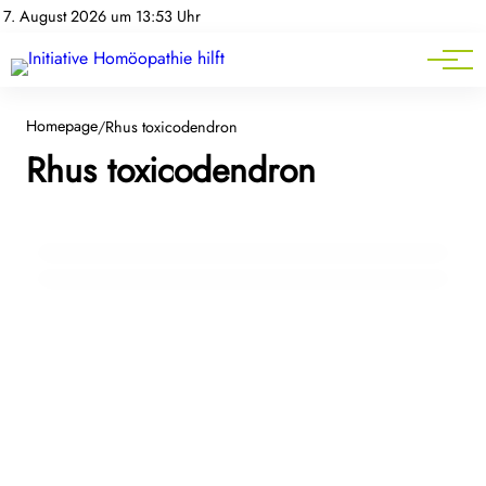
Homöopathie-News
7. August 2026 um 13:53 Uhr
Mitgliederbereich
Service
Homepage
/
Rhus toxicodendron
06. Juni 2026
Rhus toxicodendron
Homöopathie im Sommer: Diese
28. Februar 2025
Rhus toxicodendron – Der homöopathische
Arzneimittel gehören in die Reiseapotheke
Allrounder für Bewegung und Haut
HOMÖOPATHIE HILFT
ARZNEIMITTELBILDER