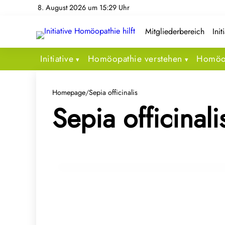
8. August 2026 um 15:29 Uhr
Mitgliederbereich
Init
Initiative
Homöopathie verstehen
Homöop
Homepage
/
Sepia officinalis
01. November 2025
Sepia officinali
Stimmungsschwankungen und
depressive Verstimmungen: Was
Homöopathie leisten kann
PSYCHE