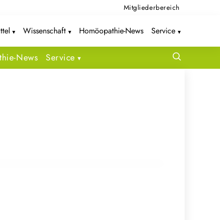
Mitgliederbereich
ttel
Wissenschaft
Homöopathie-News
Service
hie-News
Service
04. April 2024
Endometriose: Kampf gegen
unsichtbare Schmerzen und wie die
Homöopathie unterstützen kann
FRAUEN – UND HOMÖOPATHIE