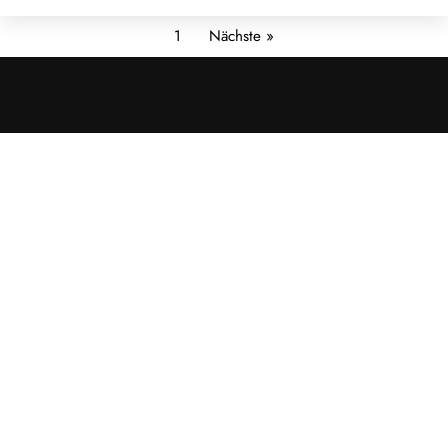
1
Nächste »
Cookies &
Datenschutz
Diese Website
verwendet
Cookies für
essenzielle
Funktionen sowie
– mit Ihrer
Zustimmung – für
Analyse und
personalisierte
Werbung.