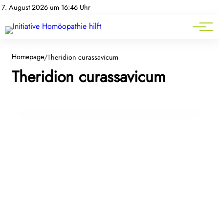
Homöopathie-News
7. August 2026 um 16:46 Uhr
Mitgliederbereich
Service
17. Dezember 2025
Tinnitus verstehen – und warum
Homepage
/
Theridion curassavicum
Theridion curassavicum
homöopathische Arzneimittel Betroffenen
eine zusätzliche Option eröffnen
BEWEGUNGSAPPARAT