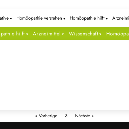
iative
Homöopathie verstehen
Homöopathie hilft
Arzneimi
athie hilft
Arzneimittel
Wissenschaft
Homöopat
« Vorherige
3
Nächste »