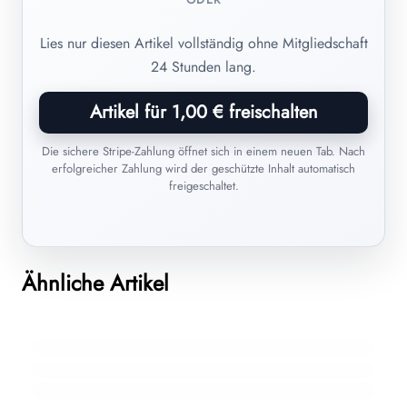
Lies nur diesen Artikel vollständig ohne Mitgliedschaft
24 Stunden lang.
Artikel für 1,00 € freischalten
Die sichere Stripe-Zahlung öffnet sich in einem neuen Tab. Nach
erfolgreicher Zahlung wird der geschützte Inhalt automatisch
freigeschaltet.
23. Juli 2025
09. April 2024
Homöopathische Arzneimittel im Urlaub:
Ähnliche Artikel
18. Juni 2025
Dr. Samuel Hahnemann und die
Homöopathische Arzneimittel, die beim
Sicher lagern, verantwortungsvoll entsorgen
Homöopathie: Ein lebenslanges
sommerlichen Grillfest nicht fehlen sollten
Vermächtnis
ALLGEMEIN
ALLGEMEIN