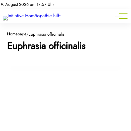
Homöopathie-News
9. August 2026 um 17:57 Uhr
Mitgliederbereich
Service
Homepage
/
Euphrasia officinalis
21. März 2024
Euphrasia officinalis
Heuschnupfen und Allergien: Homöopathie
im Frühling
ALLERGIEN