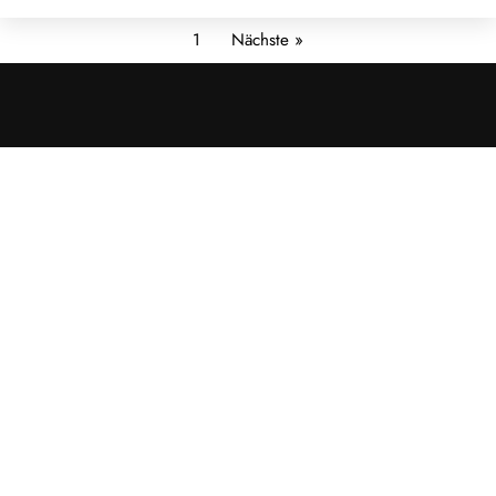
1
Nächste »
Cookies &
Datenschutz
Diese Website
verwendet
Cookies für
essenzielle
Funktionen sowie
– mit Ihrer
Zustimmung – für
Analyse und
personalisierte
Werbung.