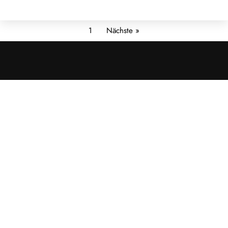
1
Nächste »
Cookies &
Datenschutz
Diese Website
verwendet
Cookies für
essenzielle
Funktionen sowie
– mit Ihrer
Zustimmung – für
Analyse und
personalisierte