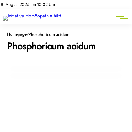
Homöopathie-News
8. August 2026 um 10:02 Uhr
Mitgliederbereich
Service
01. November 2025
Stimmungsschwankungen und depressive
Homepage
/
Phosphoricum acidum
Phosphoricum acidum
Verstimmungen: Was Homöopathie leisten
28. August 2025
Wenn Gefühle groß werden –
kann
Homöopathie als sanfte Begleiterin
PSYCHE
HOMÖOPATHIE HILFT