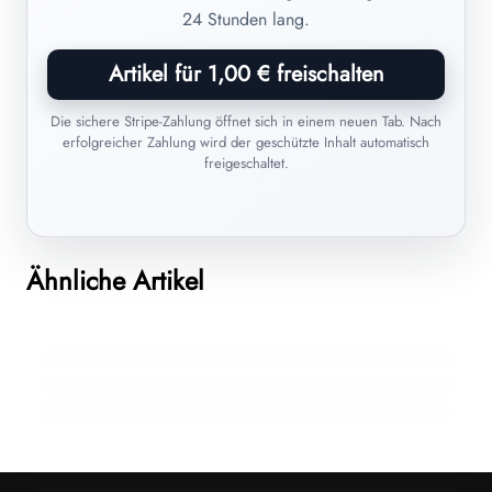
24 Stunden lang.
Artikel für 1,00 € freischalten
Die sichere Stripe-Zahlung öffnet sich in einem neuen Tab. Nach
erfolgreicher Zahlung wird der geschützte Inhalt automatisch
freigeschaltet.
15. Juli 2026
Harnwegsinfekte bei Frauen: Ursachen,
06. Juni 2026
Ähnliche Artikel
Homöopathie im Sommer: Diese
02. Juni 2026
Behandlung und Homöopathie
Selbstmedikation – wann zum
Arzneimittel gehören in die Reiseapotheke
Homöopathen?
HOMÖOPATHIE HILFT
HOMÖOPATHIE HILFT
HOMÖOPATHIE HILFT