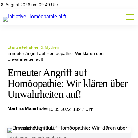
Homöopathie-News
8. August 2026 um 09:49 Uhr
Mitgliederbereich
Service
Startseite
Fakten & Mythen
Erneuter Angriff auf Homöopathie: Wir klären über
Unwahrheiten auf!
Erneuter Angriff auf
Homöopathie: Wir klären über
Unwahrheiten auf!
Martina Maierhofer
10.09.2022, 13:47 Uhr
© deagrezz/stock.adobe.com