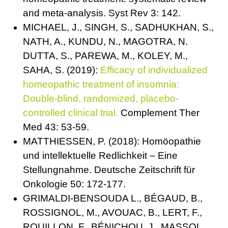
and meta-analysis. Syst Rev 3: 142.
MICHAEL, J., SINGH, S., SADHUKHAN, S.,
NATH, A., KUNDU, N., MAGOTRA, N.
DUTTA, S., PAREWA, M., KOLEY, M.,
SAHA, S. (2019):
Efficacy of individualized
homeopathic treatment of insomnia:
Double-blind, randomized, placebo-
controlled clinical trial.
Complement Ther
Med 43: 53-59.
MATTHIESSEN, P. (2018): Homöopathie
und intellektuelle Redlichkeit – Eine
Stellungnahme. Deutsche Zeitschrift für
Onkologie 50: 172-177.
GRIMALDI-BENSOUDA L., BÉGAUD, B.,
ROSSIGNOL, M., AVOUAC, B., LERT, F.,
ROUILLON, F., BÉNICHOU, J., MASSOL,