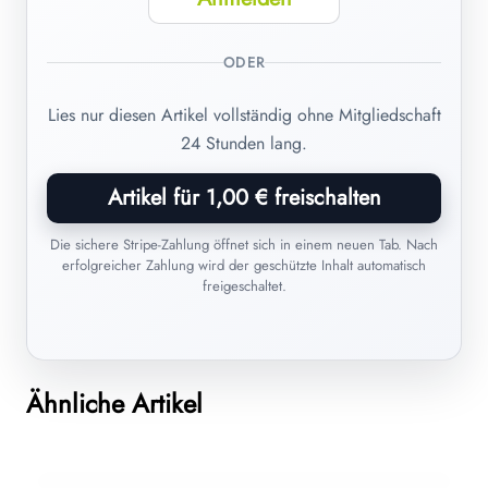
ODER
Lies nur diesen Artikel vollständig ohne Mitgliedschaft
24 Stunden lang.
Artikel für 1,00 € freischalten
Die sichere Stripe-Zahlung öffnet sich in einem neuen Tab. Nach
erfolgreicher Zahlung wird der geschützte Inhalt automatisch
freigeschaltet.
15. Juli 2026
Harnwegsinfekte bei Frauen: Ursachen,
06. Juni 2026
Ähnliche Artikel
Homöopathie im Sommer: Diese
02. Juni 2026
Behandlung und Homöopathie
Selbstmedikation – wann zum
Arzneimittel gehören in die Reiseapotheke
Homöopathen?