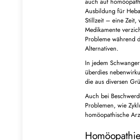
auch auf homöopath
Ausbildung für Heb
Stillzeit – eine Zei
Medikamente verzich
Probleme während di
Alternativen.
In jedem Schwangers
überdies nebenwirku
die aus diversen Gr
Auch bei Beschwerde
Problemen, wie Zykl
homöopathische Arz
Homöopathie 