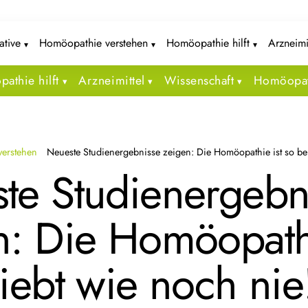
iative
Homöopathie verstehen
Homöopathie hilft
Arzneimi
athie hilft
Arzneimittel
Wissenschaft
Homöopat
erstehen
Neueste Studienergebnisse zeigen: Die Homöopathie ist so bel
te Studienergebn
n: Die Homöopathi
iebt wie noch nie