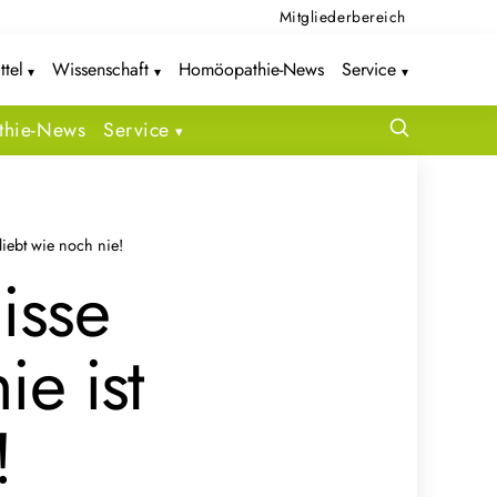
Mitgliederbereich
ttel
Wissenschaft
Homöopathie-News
Service
hie-News
Service
iebt wie noch nie!
isse
e ist
!