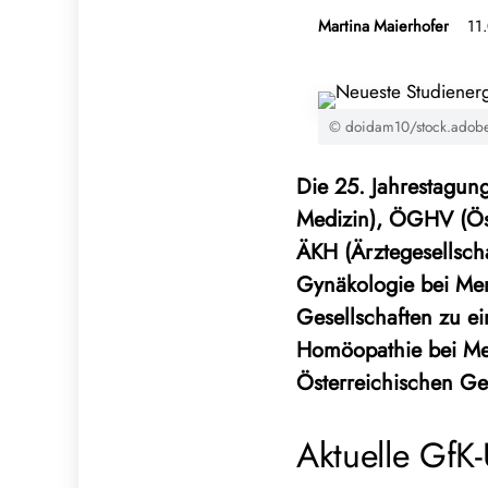
Martina Maierhofer
11
© doidam10/stock.adob
Die 25. Jahrestagun
Medizin), ÖGHV (Öst
ÄKH (Ärztegesellsch
Gynäkologie bei Mens
Gesellschaften zu e
Homöopathie bei Mens
Österreichischen Ge
Aktuelle GfK