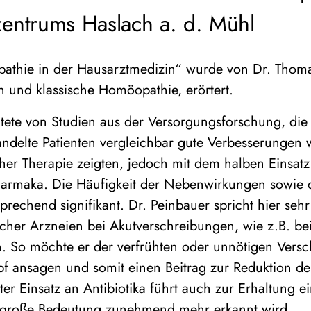
entrums Haslach a. d. Mühl
thie in der Hausarztmedizin“ wurde von Dr. Thoma
n und klassische Homöopathie, erörtert.
htete von Studien aus der Versorgungsforschung, die
delte Patienten vergleichbar gute Verbesserungen w
her Therapie zeigten, jedoch mit dem halben Einsatz 
rmaka. Die Häufigkeit der Nebenwirkungen sowie d
sprechend signifikant. Dr. Peinbauer spricht hier sehr
cher Arzneien bei Akutverschreibungen, wie z.B. bei
en. So möchte er der verfrühten oder unnötigen Vers
f ansagen und somit einen Beitrag zur Reduktion der
erter Einsatz an Antibiotika führt auch zur Erhaltung 
 große Bedeutung zunehmend mehr erkannt wird.