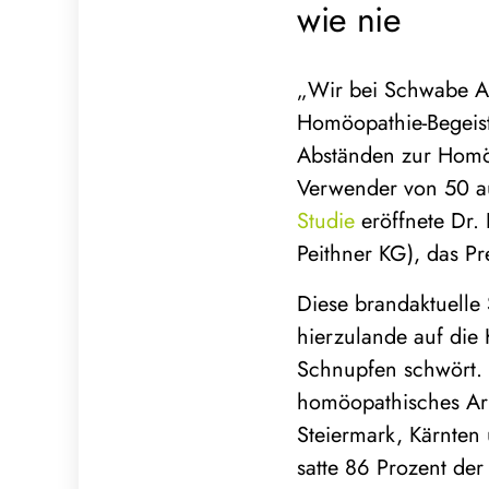
wie nie
„Wir bei Schwabe Au
Homöopathie-Begeist
Abständen zur Homöo
Verwender von 50 au
Studie
eröffnete Dr.
Peithner KG), das P
Diese brandaktuelle 
hierzulande auf die 
Schnupfen schwört. 
homöopathisches Arz
Steiermark, Kärnten 
satte 86 Prozent de