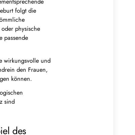
dementsprechende
urt folgt die
rkömmliche
 oder physische
ie passende
e wirkungsvolle und
ndrein den Frauen,
agen können.
logischen
z sind
iel des