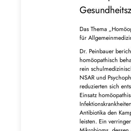
Gesundheitsz
Das Thema „Homöopa
für Allgemeinmedizi
Dr. Peinbauer beric
homöopathisch behan
rein schulmedizinisc
NSAR und Psychopha
reduzierten sich ent
Einsatz homöopathis
Infektionskrankheit
Antibiotika den Kamp
leisten. Ein verring
Mikrobioms, dessen