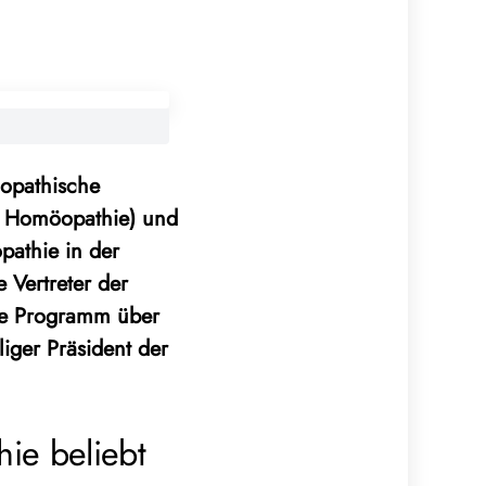
öopathische
he Homöopathie) und
athie in der
 Vertreter der
ige Programm über
iger Präsident der
ie beliebt