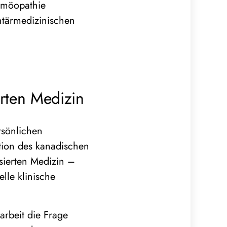
omöopathie
ntärmedizinischen
rten Medizin
rsönlichen
ition des kanadischen
sierten Medizin –
lle klinische
arbeit die Frage