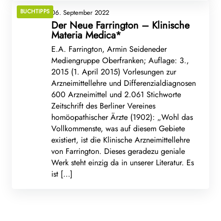
BUCHTIPPS
06. September 2022
Der Neue Farrington – Klinische
Materia Medica*
E.A. Farrington, Armin Seideneder
Mediengruppe Oberfranken; Auflage: 3.,
2015 (1. April 2015) Vorlesungen zur
Arzneimittellehre und Differenzialdiagnosen
600 Arzneimittel und 2.061 Stichworte
Zeitschrift des Berliner Vereines
homöopathischer Ärzte (1902): „Wohl das
Vollkommenste, was auf diesem Gebiete
existiert, ist die Klinische Arzneimittellehre
von Farrington. Dieses geradezu geniale
Werk steht einzig da in unserer Literatur. Es
ist […]
06. September 2022
06. September 2022
Bewährte Anwendung der homöopathischen
06. September 2022
Der Magen auf Zimmer 4
275 bewährte Indikationen aus der
Arznei*