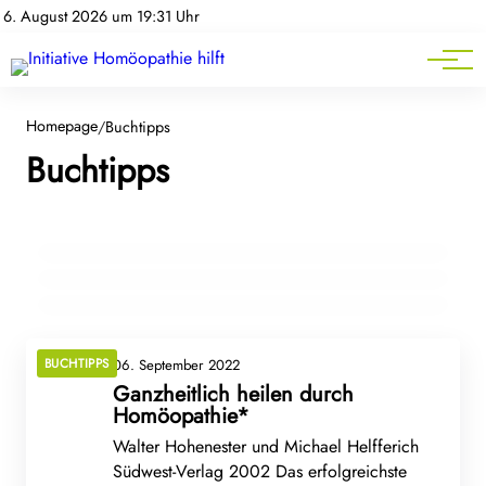
Homöopathie-News
6. August 2026 um 19:31 Uhr
Mitgliederbereich
Service
Homepage
/
Buchtipps
Buchtipps
06. September 2022
Homöopathische Leit-Bilder
06. September 2022
Homöopathische Krankheits-Bilder
06. September 2022
Homöopathie Quickfinder*
BUCHTIPPS
BUCHTIPPS
BUCHTIPPS
BUCHTIPPS
06. September 2022
Ganzheitlich heilen durch
Homöopathie*
Walter Hohenester und Michael Helfferich
Südwest-Verlag 2002 Das erfolgreichste