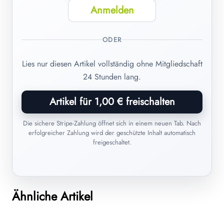
Anmelden
ODER
Lies nur diesen Artikel vollständig ohne Mitgliedschaft
24 Stunden lang.
Artikel für 1,00 € freischalten
Die sichere Stripe-Zahlung öffnet sich in einem neuen Tab. Nach
erfolgreicher Zahlung wird der geschützte Inhalt automatisch
freigeschaltet.
29. Oktober 2025
Gesundheitsstudie 2025: Österreich
zwischen Belastung, Digitalisierung und
Ähnliche Artikel
23. Juli 2025
Homöopathische Arzneimittel im Urlaub:
18. Juni 2025
dem Wunsch nach ganzheitlicher Medizin
Homöopathische Arzneimittel, die beim
Sicher lagern, verantwortungsvoll entsorgen