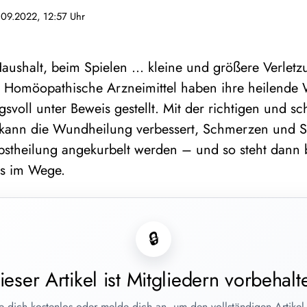
.09.2022, 12:57 Uhr
aushalt, beim Spielen … kleine und größere Verletz
. Homöopathische Arzneimittel haben ihre heilende W
svoll unter Beweis gestellt. Mit der richtigen und 
 kann die Wundheilung verbessert, Schmerzen und S
bstheilung angekurbelt werden – und so steht dann 
s im Wege.
🔒
ieser Artikel ist Mitgliedern vorbehalt
re dich kostenlos oder melde dich an, um den vollständigen Artikel