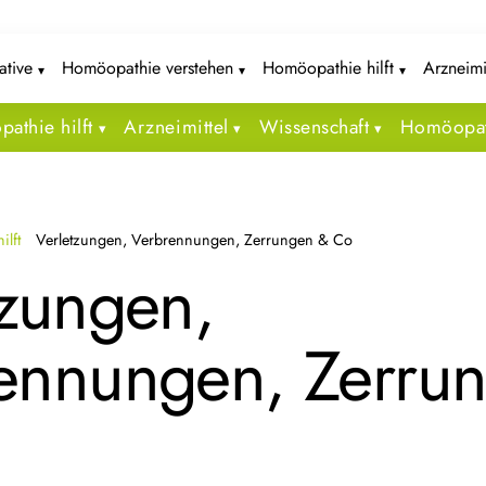
iative
Homöopathie verstehen
Homöopathie hilft
Arzneimi
athie hilft
Arzneimittel
Wissenschaft
Homöopat
ilft
Verletzungen, Verbrennungen, Zerrungen & Co
tzungen,
ennungen, Zerru