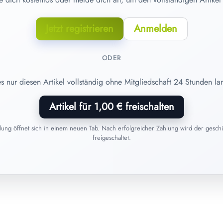
Jetzt registrieren
Anmelden
ODER
es nur diesen Artikel vollständig ohne Mitgliedschaft 24 Stunden la
Artikel für 1,00 € freischalten
hlung öffnet sich in einem neuen Tab. Nach erfolgreicher Zahlung wird der geschüt
freigeschaltet.
06. Juni 2026
Homöopathie im Sommer: Diese
Arzneimittel gehören in die
Reiseapotheke