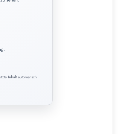
ng.
zte Inhalt automatisch
02. Juni 2026
Selbstmedikation – wann zum
Homöopathen?