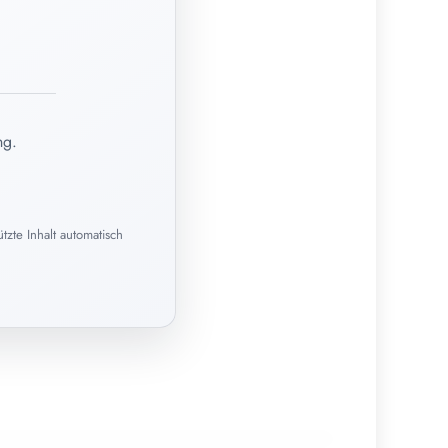
ng.
zte Inhalt automatisch
02. Juni 2026
Selbstmedikation – wann zum
Homöopathen?