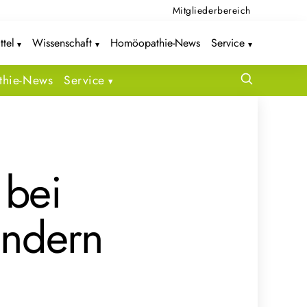
Mitgliederbereich
ttel
Wissenschaft
Homöopathie-News
Service
hie-News
Service
bei
indern