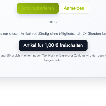
Jetzt registrieren
Anmelden
ODER
es nur diesen Artikel vollständig ohne Mitgliedschaft 24 Stunden la
Artikel für 1,00 € freischalten
hlung öffnet sich in einem neuen Tab. Nach erfolgreicher Zahlung wird der geschüt
freigeschaltet.
06. Juni 2026
Homöopathie im Sommer: Diese
Arzneimittel gehören in die
Reiseapotheke