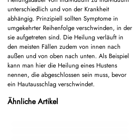
unterschiedlich und von der Krankheit
abhängig. Prinzipiell sollten Symptome in
umgekehrter Reihenfolge verschwinden, in der
sie aufgetreten sind. Die Heilung verläuft in
den meisten Fällen zudem von innen nach
außen und von oben nach unten. Als Beispiel
kann man hier die Heilung eines Hustens
nennen, die abgeschlossen sein muss, bevor
ein Hautausschlag verschwindet.
Ähnliche Artikel
04. Oktober 2022
29. September 2023
Einzelmittel oder Komplexmittel –
11. September 2022
Kaffee und Globuli – ein gutes Team?
Neueste Studienergebnisse zeigen: Die
Selbstmedikation oder doch zum Arzt?
Homöopathie ist so beliebt wie noch nie!
HOMÖOPATHIE VERSTEHEN
HOMÖOPATHIE VERSTEHEN