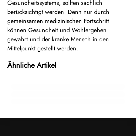
Gesundheitssystems, sollten sachlich
berücksichtigt werden. Denn nur durch
gemeinsamen medizinischen Fortschritt
können Gesundheit und Wohlergehen
gewahrt und der kranke Mensch in den
29. Oktober 2025
Mittelpunkt gestellt werden.
Gesundheitsstudie 2025: Österreich
zwischen Belastung, Digitalisierung und
Ähnliche Artikel
23. Juli 2025
Homöopathische Arzneimittel im Urlaub:
dem Wunsch nach ganzheitlicher Medizin
Sicher lagern, verantwortungsvoll entsorgen
29. September 2023
Kaffee und Globuli – ein gutes Team?
ALLGEMEIN
ALLGEMEIN
HOMÖOPATHIE VERSTEHEN