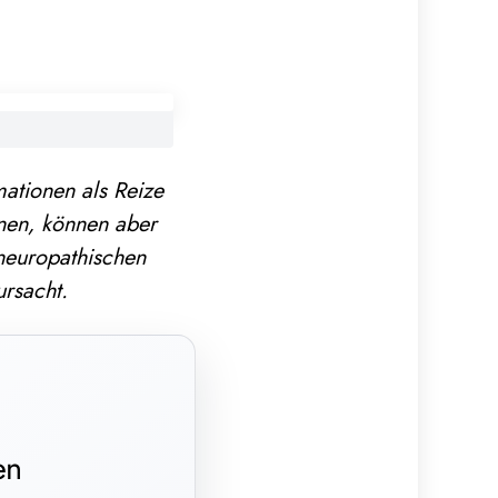
mationen als Reize
nen, können aber
neuropathischen
ursacht.
en