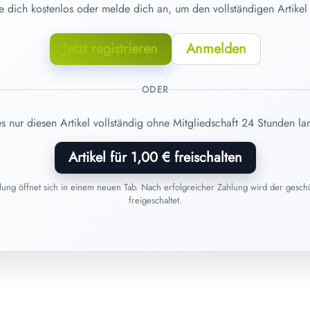
re dich kostenlos oder melde dich an, um den vollständigen Artikel
Jetzt registrieren
Anmelden
ODER
es nur diesen Artikel vollständig ohne Mitgliedschaft 24 Stunden la
Artikel für 1,00 € freischalten
hlung öffnet sich in einem neuen Tab. Nach erfolgreicher Zahlung wird der geschüt
freigeschaltet.
06. Juni 2026
Homöopathie im Sommer: Diese
Arzneimittel gehören in die
Reiseapotheke