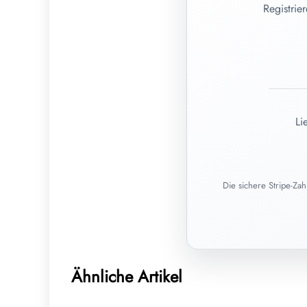
Registrie
Li
Die sichere Stripe-Za
15. Juli 2026
Harnwegsinfekte bei Frauen: Ursachen,
Ähnliche Artikel
Behandlung und Homöopathie