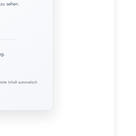
 zu sehen.
ng.
zte Inhalt automatisch
02. Juni 2026
Selbstmedikation – wann zum
Homöopathen?