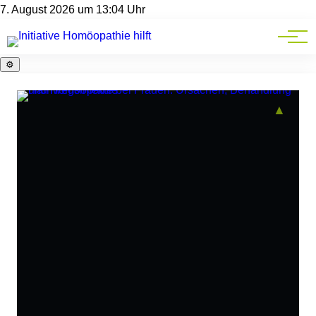
Homöopathie-News
7. August 2026 um 13:04 Uhr
Mitgliederbereich
Service
⚙️
▲