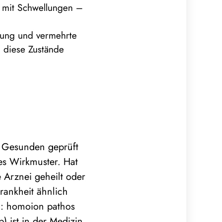
 mit Schwellungen –
egung und vermehrte
 diese Zustände
n Gesunden geprüft
es Wirkmuster. Hat
e Arznei geheilt oder
ankheit ähnlich
e“: homoion pathos
p) ist in der Medizin