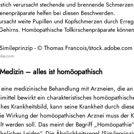
nstich verursacht stechende und brennende Schmerzen
enenpräparate helfen bei diesen Beschwerden.
erursacht weite Pupillen und Kopfschmerzen durch Err
Gehirns. Homöopathische Tollkirschenpräparate können
obe.com
edizin – alles ist homöopathisch
 eine medizinische Behandlung mit Arzneien, die a
mittel bewirkt ein charakteristisches homöopathisch
iches Krankheitsbild, kann seine Krankheit durch dies
ie Wirkung der homöopathischen Arznei muss der Kr
eilt werden soll. Das meint der Begriff „Homöopathi
hnliches Leiden“. Die Ähnlichkeitsregel (Simileprinzi