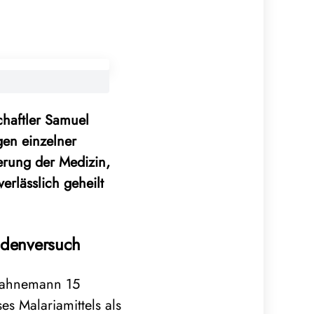
chaftler Samuel
en einzelner
erung der Medizin,
erlässlich geheilt
ndenversuch
 Hahnemann 15
s Malariamittels als