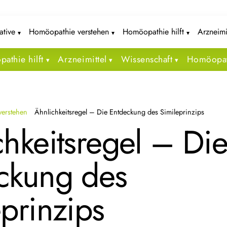
iative
Homöopathie verstehen
Homöopathie hilft
Arzneimi
athie hilft
Arzneimittel
Wissenschaft
Homöopat
erstehen
Ähnlichkeitsregel – Die Entdeckung des Simileprinzips
chkeitsregel – Di
ckung des
prinzips