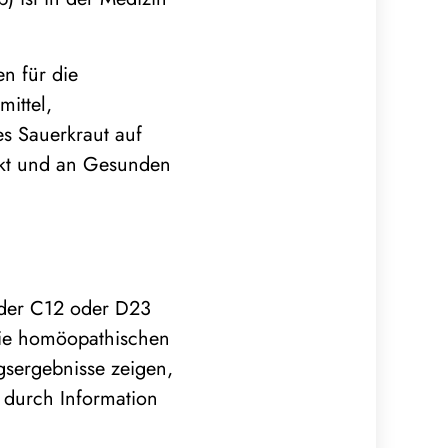
n für die
ittel,
es Sauerkraut auf
rkt und an Gesunden
b der C12 oder D23
Die homöopathischen
gsergebnisse zeigen,
 durch Information