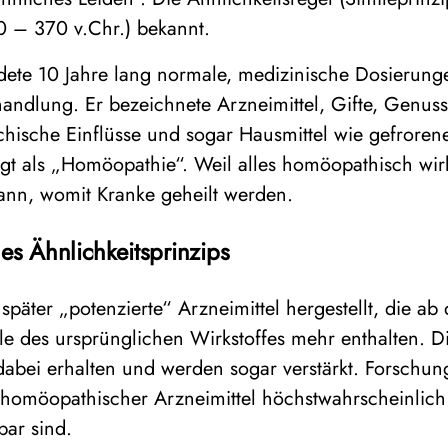
0 – 370 v.Chr.) bekannt.
e 10 Jahre lang normale, medizinische Dosierunge
ndlung. Er bezeichnete Arzneimittel, Gifte, Genussm
chische Einflüsse und sogar Hausmittel wie gefroren
egt als „Homöopathie“. Weil alles homöopathisch wi
nn, womit Kranke geheilt werden.
es Ähnlichkeitsprinzips
päter „potenzierte“ Arzneimittel hergestellt, die a
le des ursprünglichen Wirkstoffes mehr enthalten. 
abei erhalten und werden sogar verstärkt. Forschun
homöopathischer Arzneimittel höchstwahrscheinlich
bar sind.