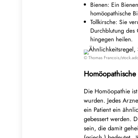
Bienen: Ein Biene
homöopathische Bi
Tollkirsche: Sie v
Durchblutung des 
hingegen heilen.
© Thomas Francois/stock.ad
Homöopathische M
Die Homöopathie ist
wurden. Jedes Arznei
ein Patient ein ähnl
gebessert werden. D
sein, die damit geh
(griech.) bedeutet „ä