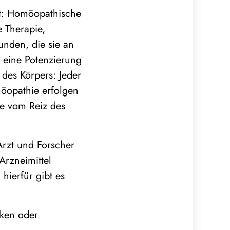
kt: Homöopathische
e Therapie,
nden, die sie an
 eine Potenzierung
 des Körpers: Jeder
öopathie erfolgen
ie vom Reiz des
Arzt und Forscher
Arzneimittel
ierfür gibt es
rken oder
11. September 2022